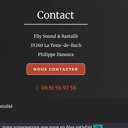
Contact
Fily Sound & Rastalib
33260 La Teste-de-Buch
Philippe Diawara
NOUS CONTACTER
06 61 56 97 58
tialité
, nous supposerons que vous en êtes satisfait.
OK